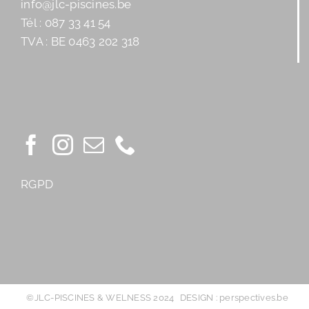
info@jlc-piscines.be
Tél : 087 33 41 54
TVA : BE 0463 202 318
RGPD
©JLC-PISCINES & WELNESS 2024
DESIGN : perspectives.be