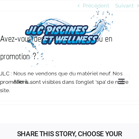
Passer
Précédent
Suivant
au
contenu
Avez-vous des spas d’occasion ou en
promotion ?
JLC : Nous ne vendons que du matériel neuf. Nos
promotions sont visibles dans l’onglet ‘spa’ de notre
Aller à...
site.
SHARE THIS STORY, CHOOSE YOUR