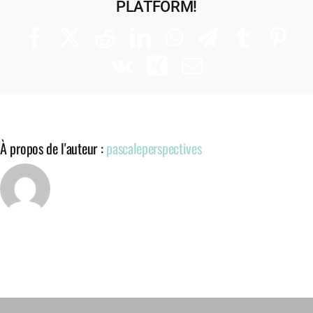
PLATFORM!
Facebook
X
Reddit
LinkedIn
WhatsApp
Telegram
Tumblr
Pinte
Vk
Xing
Email
À propos de l'auteur :
pascaleperspectives