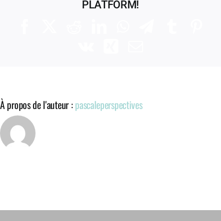
PLATFORM!
Facebook
X
Reddit
LinkedIn
WhatsApp
Telegram
Tumblr
Pinte
Vk
Xing
Email
À propos de l'auteur :
pascaleperspectives