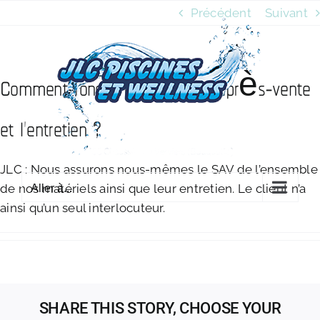
Passer
Précédent
Suivant
au
contenu
Comment fonctionne le service après-vente
et l’entretien ?
JLC : Nous assurons nous-mêmes le SAV de l’ensemble
de nos matériels ainsi que leur entretien. Le client n’a
Aller à...
ainsi qu’un seul interlocuteur.
SHARE THIS STORY, CHOOSE YOUR