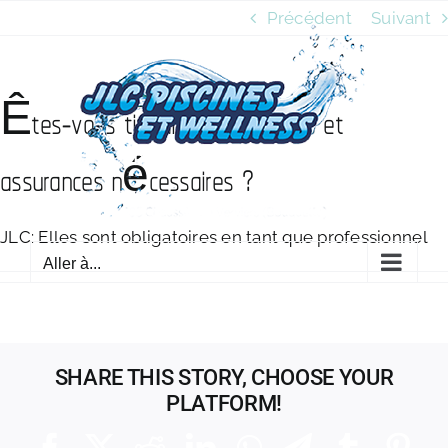
Passer
Précédent
Suivant
au
contenu
Êtes-vous titulaire des licences et
assurances nécessaires ?
JLC: Elles sont obligatoires en tant que professionnel
Aller à...
SHARE THIS STORY, CHOOSE YOUR
PLATFORM!
Facebook
X
Reddit
LinkedIn
WhatsApp
Telegram
Tumblr
Pinte