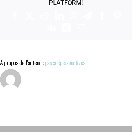
PLATFORM!
Facebook
X
Reddit
LinkedIn
WhatsApp
Telegram
Tumblr
Pinte
Vk
Xing
Email
À propos de l'auteur :
pascaleperspectives