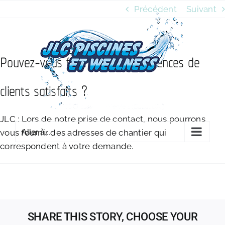
Passer
Précédent
Suivant
au
contenu
Pouvez-vous fournir des références de
clients satisfaits ?
JLC : Lors de notre prise de contact, nous pourrons
vous fournir des adresses de chantier qui
Aller à...
correspondent à votre demande.
SHARE THIS STORY, CHOOSE YOUR