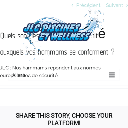
Passer
Précédent
Suivant
au
contenu
Quels sont les critères de sécurité
auxquels vos hammams se conforment ?
JLC : Nos hammams répondent aux normes
européennes de sécurité.
Aller à...
SHARE THIS STORY, CHOOSE YOUR
PLATFORM!