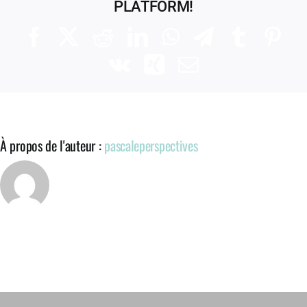
PLATFORM!
Facebook
X
Reddit
LinkedIn
WhatsApp
Telegram
Tumblr
Pinte
Vk
Xing
Email
À propos de l'auteur :
pascaleperspectives