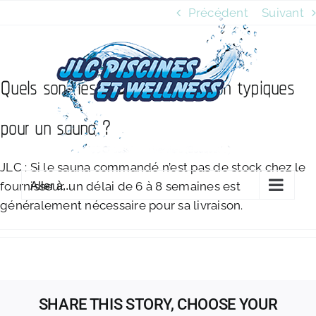
Passer
Précédent
Suivant
au
contenu
Quels sont les délais de livraison typiques
pour un sauna ?
JLC : Si le sauna commandé n’est pas de stock chez le
fournisseur, un délai de 6 à 8 semaines est
Aller à...
généralement nécessaire pour sa livraison.
SHARE THIS STORY, CHOOSE YOUR