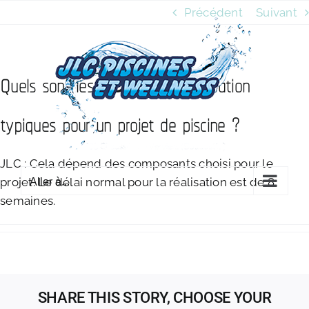
Passer
Précédent
Suivant
au
contenu
Quels sont les délais de réalisation
typiques pour un projet de piscine ?
JLC : Cela dépend des composants choisi pour le
projet. Le délai normal pour la réalisation est de 8
Aller à...
semaines.
SHARE THIS STORY, CHOOSE YOUR