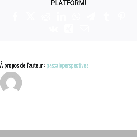
PLATFORM!
Facebook
X
Reddit
LinkedIn
WhatsApp
Telegram
Tumblr
Pinte
Vk
Xing
Email
À propos de l'auteur :
pascaleperspectives