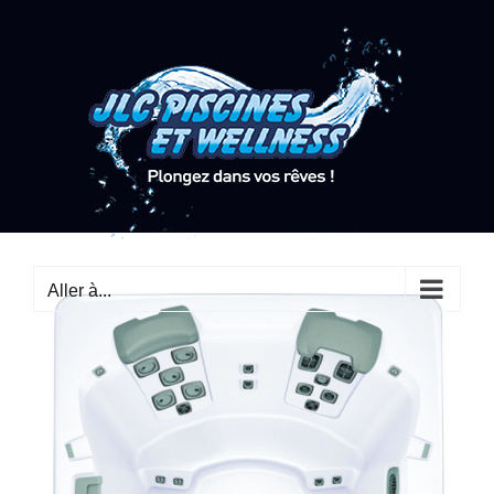
Passer
au
contenu
Aller à...