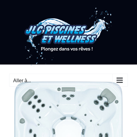
Passer
au
contenu
Aller à...