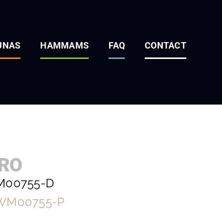
UNAS
HAMMAMS
FAQ
CONTACT
ARO
WM00755-D
 WM00755-P