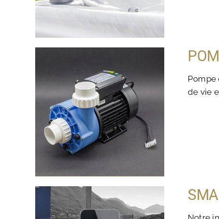
POM
Pompe d
de vie 
SMA
Notre i