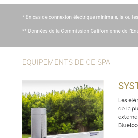
* En cas de connexion électrique minimale, la ou l
** Données de la Commission Californienne de l’Ener
EQUIPEMENTS DE CE SPA
SYS
Les élé
de la pl
externes
Bluetoo