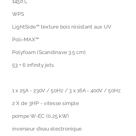
1450 L
WPS
LightSide™ texture bois résistant aux UV
Poli-MAX™
Polyfoam (Scandinave 3.5 cm)
53 + 6 infinity jets
1 x 25A - 230V / 50Hz / 3 x 16A - 400V / 50Hz
2 X de 3HP - vitesse simple
pompe W-EC (0,25 kW)
inverseur d’eau électronique