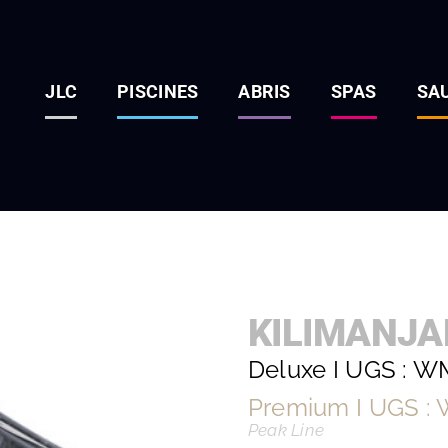
JLC
PISCINES
ABRIS
SPAS
SA
KILIMANJ
Deluxe I UGS : 
Premium I UGS :
Peak Line