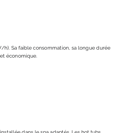
W/h). Sa faible consommation, sa longue durée
 et économique.
nstallée dans le spa adaptés. Les hot tubs