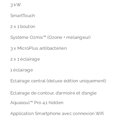
3 kW
SmartTouch
2 x 1 bouton
Système Ozmix™ (Ozone + mélangeur)
3 x MicroPlus antibactérien
2 x 1 éclairage
1 éclairage
Eclairage central (deluxe édition uniquement)
Eclairage de contour, d’armoire et d’angle
Aquasoul™ Pro 4.1 hidden
Application Smartphone avec connexion Wifi