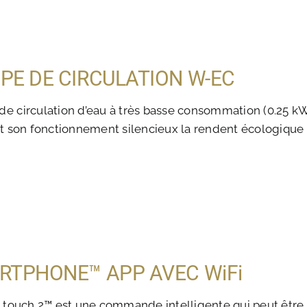
PE DE CIRCULATION W-EC
e circulation d’eau à très basse consommation (0.25 k
et son fonctionnement silencieux la rendent écologique
RTPHONE™ APP AVEC WiFi
n.touch 2™ est une commande intelligente qui peut être i