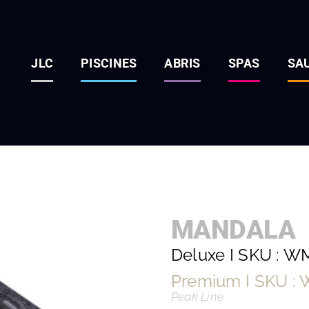
JLC
PISCINES
ABRIS
SPAS
SA
MANDALA
Deluxe I SKU : 
Premium I SKU :
Peak Line