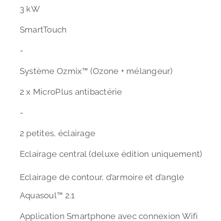
3 kW
SmartTouch
-
Système Ozmix™ (Ozone + mélangeur)
2 x MicroPlus antibactérie
-
2 petites, éclairage
Eclairage central (deluxe édition uniquement)
Eclairage de contour, d’armoire et d’angle
Aquasoul™ 2.1
Application Smartphone avec connexion Wifi