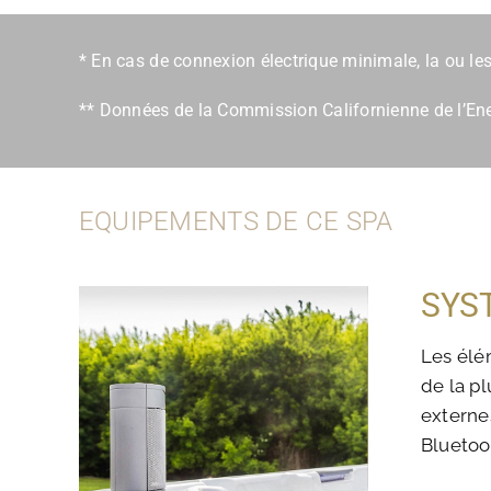
* En cas de connexion électrique minimale, la ou l
** Données de la Commission Californienne de l’Ener
EQUIPEMENTS DE CE SPA
SYS
Les élé
de la pl
externes
Bluetoo