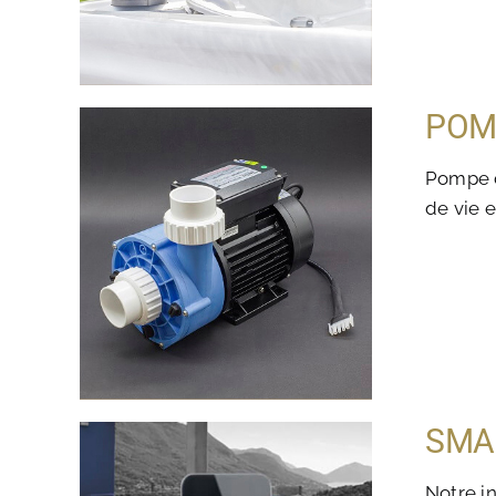
POM
Pompe d
de vie 
SMA
Notre i