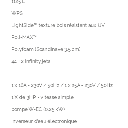
1125 L
WPS
LightSide™ texture bois résistant aux UV
Poli-MAX™
Polyfoam (Scandinave 3.5 cm)
44 + 2 infinity jets
1 x 16A - 230V / 50Hz / 1 x 25A - 230V / 50Hz
1 X de 3HP - vitesse simple
pompe W-EC (0,25 kW)
inverseur d’eau électronique