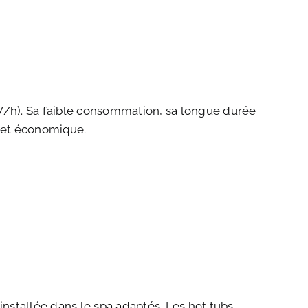
W/h). Sa faible consommation, sa longue durée
 et économique.
nstallée dans le spa adaptés. Les hot tubs