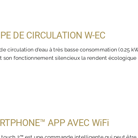
PE DE CIRCULATION W-EC
e circulation d’eau à très basse consommation (0.25 k
et son fonctionnement silencieux la rendent écologique
RTPHONE™ APP AVEC WiFi
n.touch 2™ est une commande intelligente qui peut être i