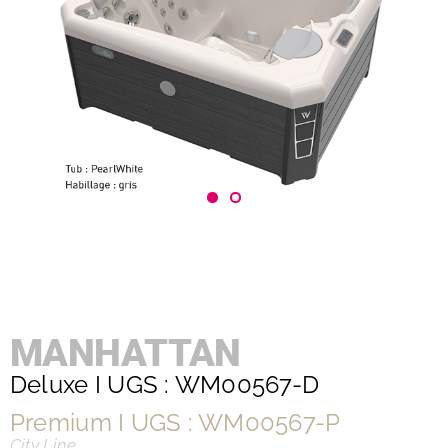
MANHATTAN
Deluxe I UGS : WM00567-D
Premium I UGS : WM00567-P
City Line