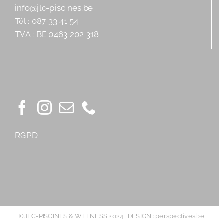
info@jlc-piscines.be
Tél : 087 33 41 54
TVA : BE 0463 202 318
RGPD
©JLC-PISCINES & WELNESS 2024
DESIGN : perspectives.be