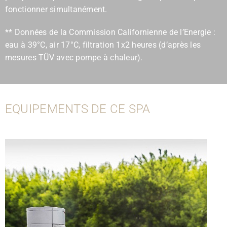
fonctionner simultanément.
** Données de la Commission Californienne de l’Energie :
eau à 39°C, air 17°C, filtration 1x2 heures (d’après les
mesures TÜV avec pompe à chaleur).
EQUIPEMENTS DE CE SPA