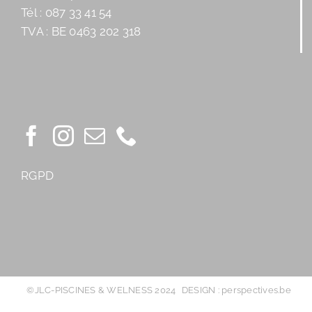
Tél : 087 33 41 54
TVA : BE 0463 202 318
RGPD
©JLC-PISCINES & WELNESS 2024
DESIGN : perspectives.be