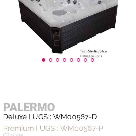
PALERMO
Deluxe I UGS : WM00567-D
Premium I UGS : WM00567-P
City Line